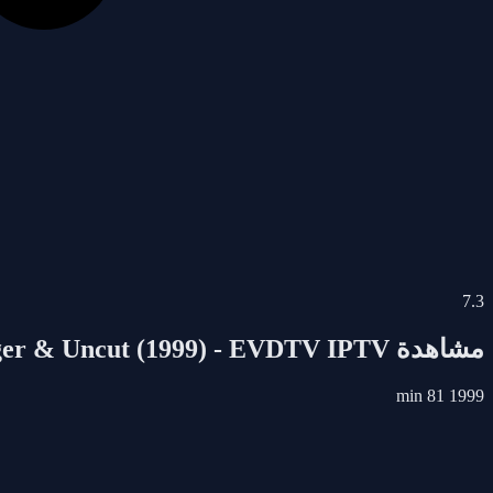
7.3
مشاهدة
South Park: Bigger Longer Uncut | South Park: Bigger, Longer & Uncut
- EVDTV IPTV
(1999)
81 min
1999