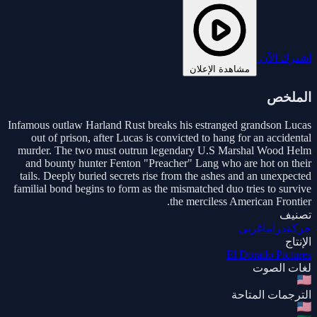
اشترك الآن
مشاهدة الإعلان
الملخص
Infamous outlaw Harland Rust breaks his estranged grandson Lucas
out of prison, after Lucas is convicted to hang for an accidental
murder. The two must outrun legendary U.S Marshal Wood Helm
and bounty hunter Fenton "Preacher" Lang who are hot on their
tails. Deeply buried secrets rise from the ashes and an unexpected
familial bond begins to form as the mismatched duo tries to survive
the merciless American Frontier.
تصنيف
حركة
دراما
غربي
الإنتاج
El Dorado Pictures
لغات الصوت
الترجمات المتاحة