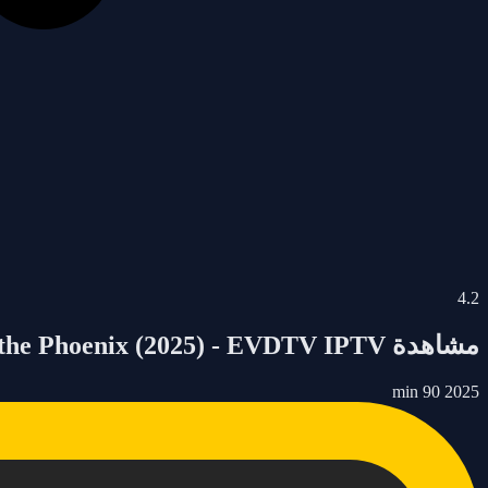
4.2
مشاهدة
Alien Invasion: Rise of the Phoenix | Alien Invasion : Rise of the Phoenix
- EVDTV IPTV
(2025)
90 min
2025